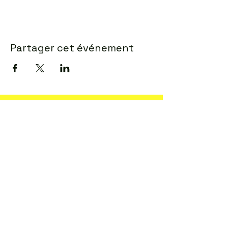
Partager cet événement
Mentions légales
Politique en matière de cookies
Politique de confidentialité
Conditions d'utilisation
© 2035 par ALEXA HILL. Créé avec
Wix.com