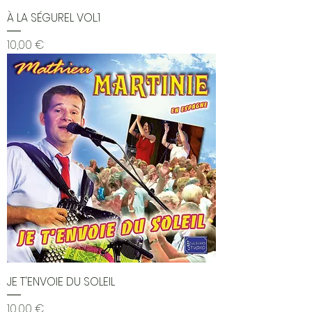
À LA SÉGUREL VOL.1
Prix
10,00 €
JE T'ENVOIE DU SOLEIL
Prix
10,00 €