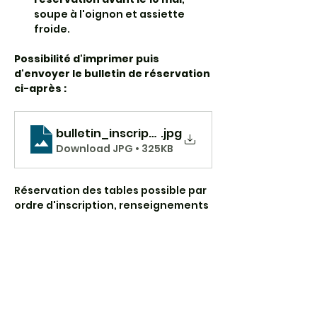
soupe à l'oignon et assiette 
froide.
Possibilité d'imprimer puis 
d'envoyer le bulletin de réservation 
ci-après : 
bulletin_inscription_samedi_17_mai
.jpg
Download JPG • 325KB
Réservation des tables possible par 
ordre d'inscription, renseignements 
au 05.55.21.30.36 ou 06.79.10.52.80
Partager cet événement