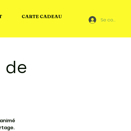
T
CARTE CADEAU
Se connecter
e de
, animé
rtage.