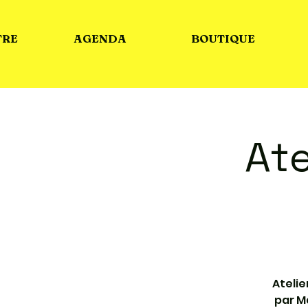
TRE
AGENDA
BOUTIQUE
Ate
Atelie
par M